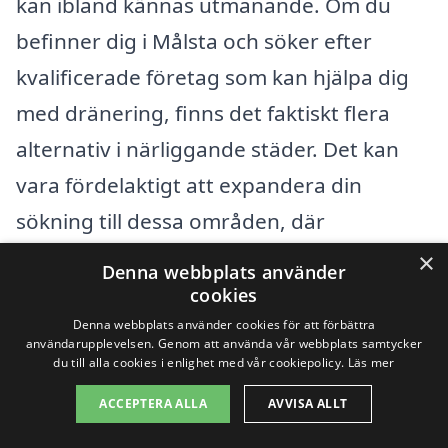
kan ibland kännas utmanande. Om du
befinner dig i Målsta och söker efter
kvalificerade företag som kan hjälpa dig
med dränering, finns det faktiskt flera
alternativ i närliggande städer. Det kan
vara fördelaktigt att expandera din
sökning till dessa områden, där
professionella entreprenörer ofta har
×
Denna webbplats använder
erfarenhet och expertis inom
cookies
dräneringstjänster.
Denna webbplats använder cookies för att förbättra
användarupplevelsen. Genom att använda vår webbplats samtycker
du till alla cookies i enlighet med vår cookiepolicy.
Läs mer
Här är några städer i närheten av Målsta
ACCEPTERA ALLA
AVVISA ALLT
där du kan hitta pålitliga