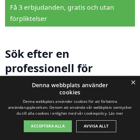
Få 3 erbjudanden, gratis och utan
förpliktelser
Sök efter en
professionell för
dränering i andra
×
Denna webbplats använder
cookies
städer nära Kvillsfors
Denna webbplats använder cookies för att förbättra
användarupplevelsen. Genom att använda vår webbplats samtycker
du till alla cookies i enlighet med vår cookiepolicy.
Läs mer
Att hitta rätt hjälp för dränering i Kvillsfors
ACCEPTERA ALLA
AVVISA ALLT
kan vara en utmaning, särskilt om du vill