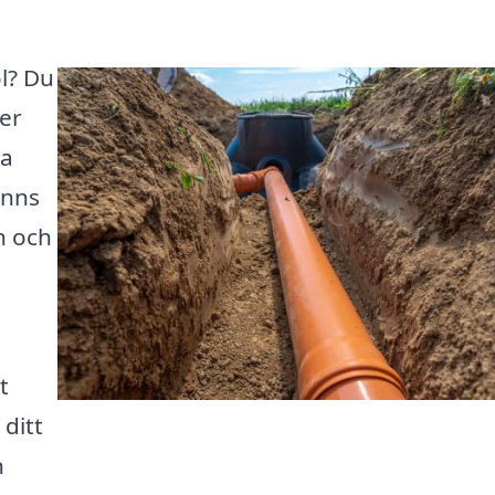
ol? Du
er
da
inns
n och
t
 ditt
n