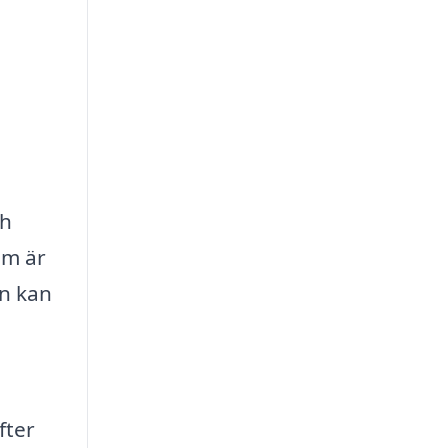
ch
om är
en kan
fter