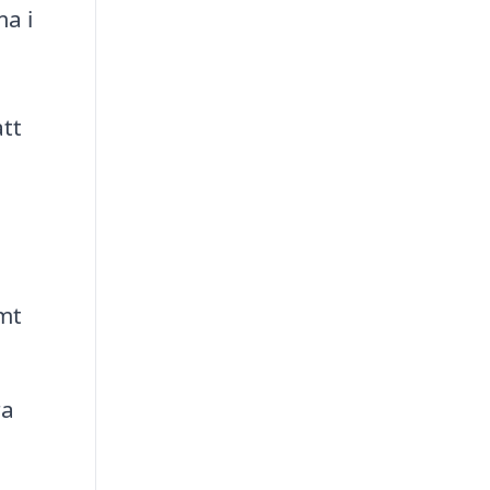
a i
tt
mt
ra