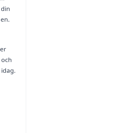
 din
den.
der
n och
 idag.