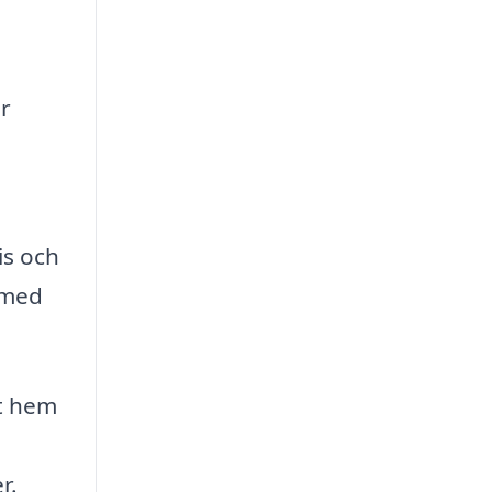
r
is och
 med
gt hem
r.