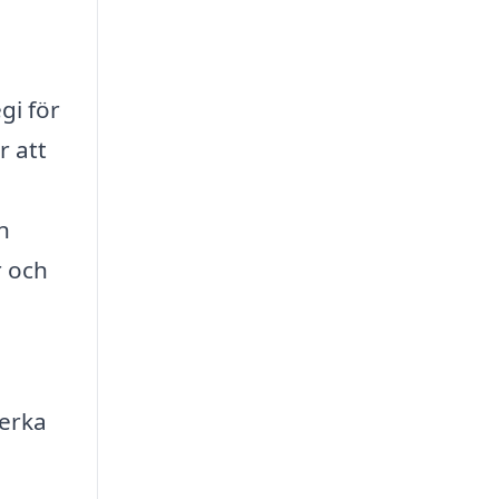
gi för
r att
n
r och
verka