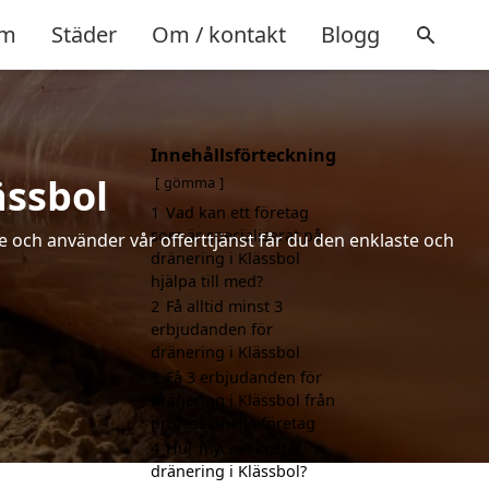
m
Städer
Om / kontakt
Blogg
Innehållsförteckning
ässbol
gömma
1
Vad kan ett företag
som är specialiserat på
de och använder vår offerttjänst får du den enklaste och
dränering i Klässbol
hjälpa till med?
2
Få alltid minst 3
erbjudanden för
dränering i Klässbol
3
Få 3 erbjudanden för
dränering i Klässbol från
professionella företag
4
Hur mycket kostar
dränering i Klässbol?