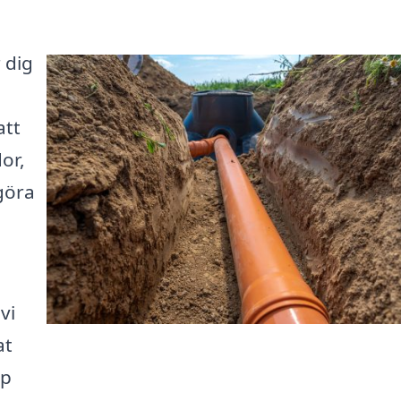
 dig
att
or,
 göra
vi
at
lp