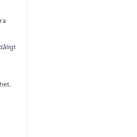
era
åligt
het.