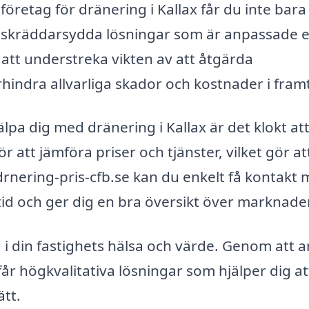
 företag för dränering i Kallax får du inte bara
l skräddarsydda lösningar som är anpassade e
t att understreka vikten av att åtgärda
rhindra allvarliga skador och kostnader i fram
älpa dig med dränering i Kallax är det klokt at
ör att jämföra priser och tjänster, vilket gör at
rnering-pris-cfb.se kan du enkelt få kontakt
r tid och ger dig en bra översikt över marknade
i din fastighets hälsa och värde. Genom att a
får högkvalitativa lösningar som hjälper dig at
ätt.