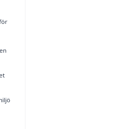
för
ken
et
iljö