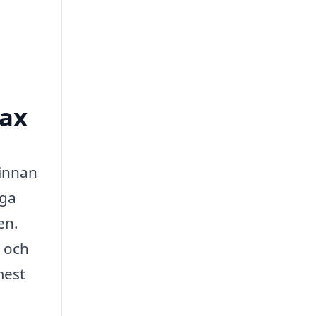
lax
 innan
nga
en.
a och
mest