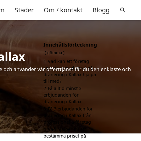
m
Städer
Om / kontakt
Blogg
Innehållsförteckning
allax
gömma
1
Vad kan ett företag
som är specialiserat på
de och använder vår offerttjänst får du den enklaste och
dränering i Kallax hjälpa
till med?
2
Få alltid minst 3
erbjudanden för
dränering i Kallax
3
Få 3 erbjudanden för
dränering i Kallax från
professionella företag
4
Vad hjälper till att
bestämma priset på