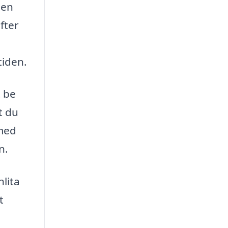
 en
fter
tiden.
t be
t du
 med
n.
nlita
t