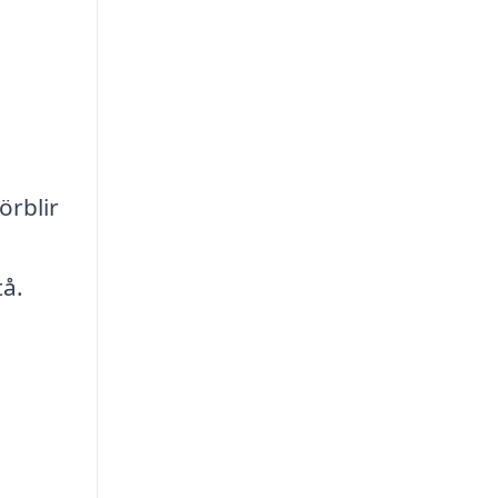
örblir
tå.
å