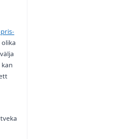
pris-
 olika
välja
g kan
ett
 tveka