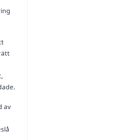
ring
tt
rätt
t,
dade.
d av
eslå