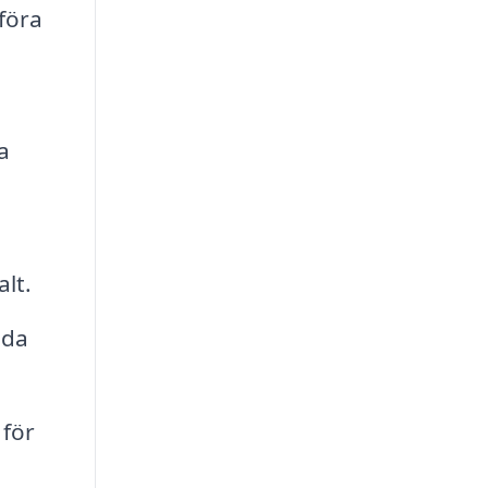
föra
a
alt.
ida
 för