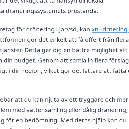
 det viktigt att ta hänsyn till lokala
ka dräneringssystemets prestanda.
öretag för dränering i Järvsö, kan
xn--drnering-
formen gör det enkelt att få offert från flera
tjänster. Detta ger dig en bättre möjlighet att 
 din budget. Genom att samla in flera försla
t i din region, vilket gör det lättare att fatta 
nnebär att du kan njuta av ett tryggare och mer
lem med vattensamling eller dålig dränering,
etag för en bedömning. Med deras hjälp kan du