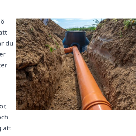
sö
att
år du
rer
ter
or,
och
g att