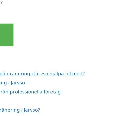
ar
på dränering i Järvsö hjälpa till med?
ng i Järvsö
från professionella företag
ränering i Järvsö?