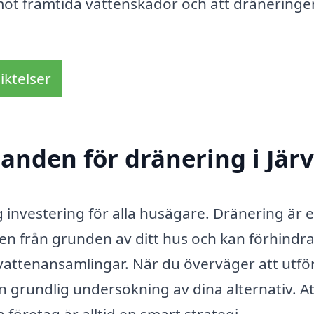
 mot framtida vattenskador och att dräneringe
iktelser
danden för dränering i Jär
ig investering för alla husägare. Dränering är 
tten från grunden av ditt hus och kan förhindr
 vattenansamlingar. När du överväger att utfö
 grundlig undersökning av dina alternativ. At