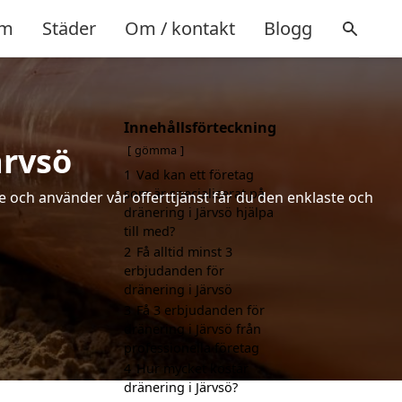
m
Städer
Om / kontakt
Blogg
Innehållsförteckning
ärvsö
gömma
1
Vad kan ett företag
som är specialiserat på
de och använder vår offerttjänst får du den enklaste och
dränering i Järvsö hjälpa
till med?
2
Få alltid minst 3
erbjudanden för
dränering i Järvsö
3
Få 3 erbjudanden för
dränering i Järvsö från
professionella företag
4
Hur mycket kostar
dränering i Järvsö?