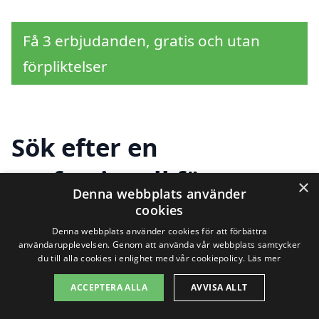
Få 3 erbjudanden, gratis och utan
förpliktelser
Sök efter en
professionell för
×
Denna webbplats använder
dränering i andra
cookies
Denna webbplats använder cookies för att förbättra
städer nära Hysingsvik
användarupplevelsen. Genom att använda vår webbplats samtycker
du till alla cookies i enlighet med vår cookiepolicy.
Läs mer
ACCEPTERA ALLA
AVVISA ALLT
Att finna ett pålitligt företag för