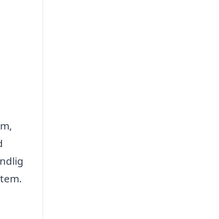
em,
d
ndlig
stem.