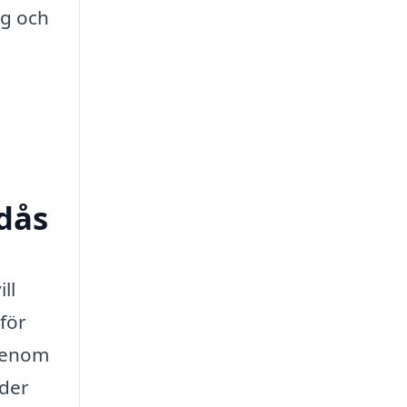
ig och
ndås
ll
för
 Genom
oder