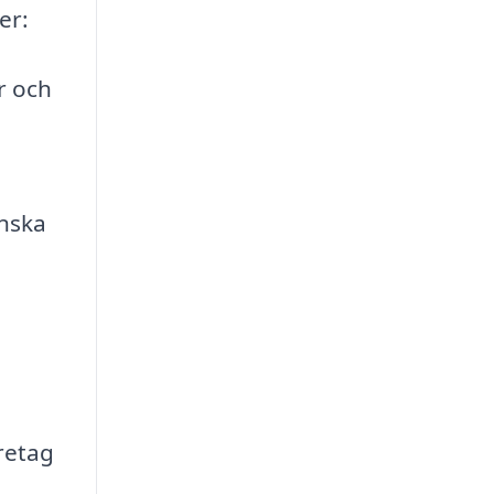
er:
r och
anska
retag