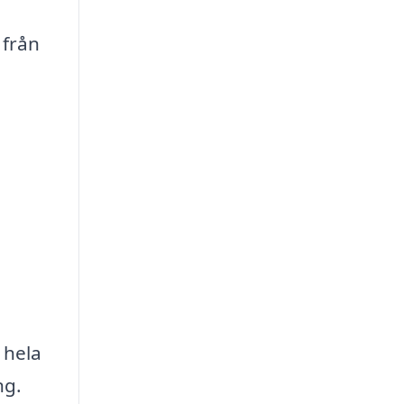
 från
a
 hela
ng.