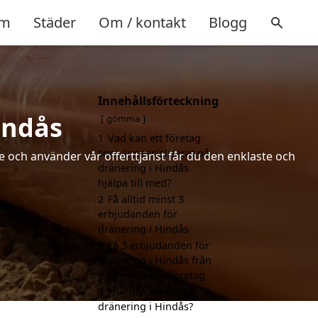
m
Städer
Om / kontakt
Blogg
Innehållsförteckning
indås
gömma
1
Vad kan ett företag
som är specialiserat på
de och använder vår offerttjänst får du den enklaste och
dränering i Hindås
hjälpa till med?
2
Få alltid minst 3
erbjudanden för
dränering i Hindås
3
Få 3 erbjudanden för
dränering i Hindås från
professionella företag
4
Hur mycket kostar
dränering i Hindås?