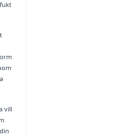
fukt
t
form
inom
na
 vill
om
 din