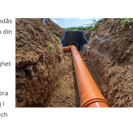
indås
h din
ghet
öra
 i
och