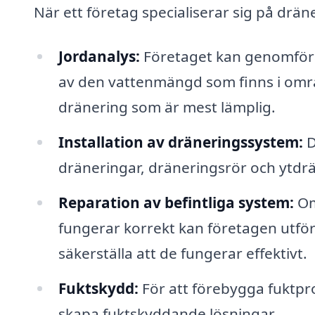
När ett företag specialiserar sig på drän
Jordanalys:
Företaget kan genomför
av den vattenmängd som finns i områd
dränering som är mest lämplig.
Installation av dräneringssystem:
D
dräneringar, dräneringsrör och ytdrän
Reparation av befintliga system:
Om
fungerar korrekt kan företagen utför
säkerställa att de fungerar effektivt.
Fuktskydd:
För att förebygga fuktpr
skapa fuktskyddande lösningar.