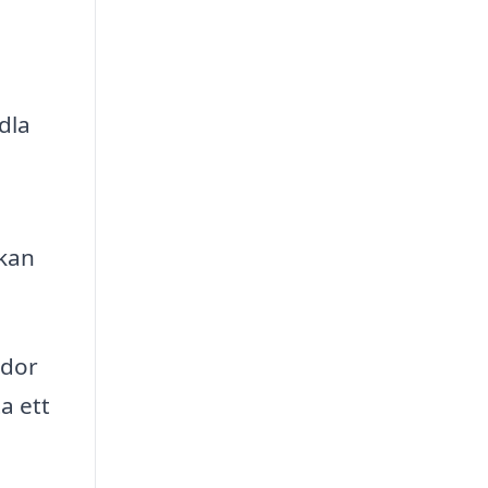
dla
 kan
ador
a ett