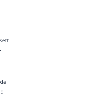
sett
.
uda
ig