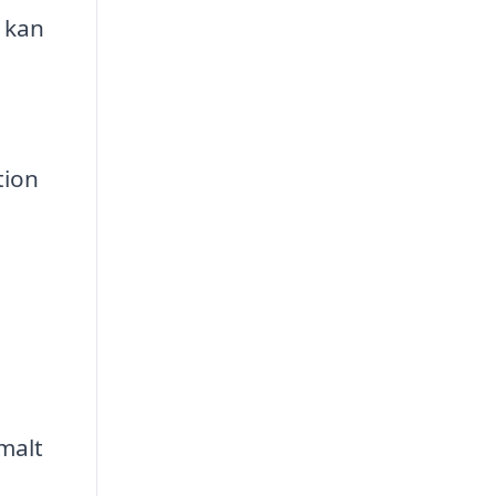
 kan
tion
malt