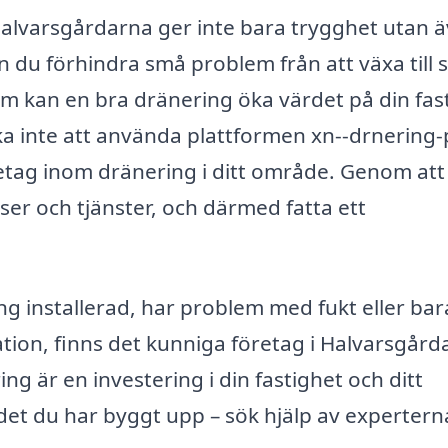
i Halvarsgårdarna ger inte bara trygghet utan 
n du förhindra små problem från att växa till 
kan en bra dränering öka värdet på din fas
eka inte att använda plattformen xn--drnering-
retag inom dränering i ditt område. Genom att
iser och tjänster, och därmed fatta ett
 installerad, har problem med fukt eller bara 
ion, finns det kunniga företag i Halvarsgård
ing är en investering i din fastighet och ditt
 det du har byggt upp – sök hjälp av expertern