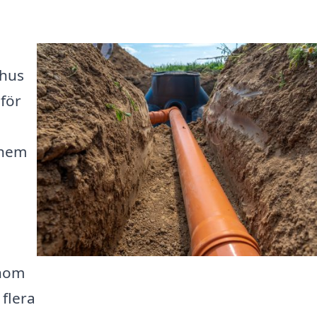
 hus
 för
 hem
enom
 flera