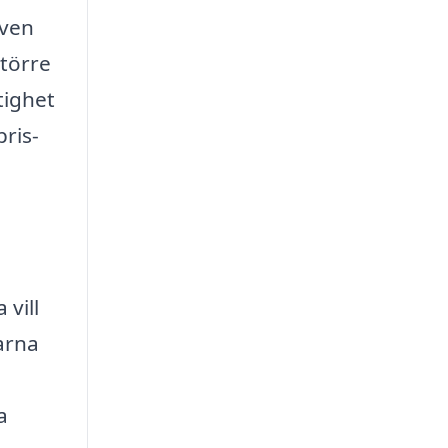
även
större
tighet
pris-
vill
arna
a