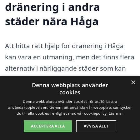
dränering i andra
städer nära Håga
Att hitta rätt hjälp för dränering i Håga
kan vara en utmaning, men det finns flera
alternativ i närliggande städer som kan
erbjuda professionell service. Dränering
×
Denna webbplats använder
är en viktig aspekt av att skydda din
cookies
fastighet mot fukt och vattenskador, och
Denna webbplats använder cookies för att förbättra
användarupplevelsen. Genom att använda vår webbplats samtycker
att anlita en expert kan spara tid och
du till alla cookies i enlighet med vår cookiepolicy.
Läs mer
pengar på lång sikt. Nedan presenterar vi
ACCEPTERA ALLA
AVVISA ALLT
några av de städer där du kan hitta