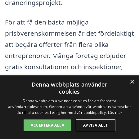
dräneringsprojekt.
För att få den bästa möjliga
prisöverenskommelsen är det fördelaktigt
att begära offerter från flera olika
entreprenörer. Många företag erbjuder
gratis konsultationer och inspektioner,
vilket kan hjälpa dig att jämföra kostnader
×
Denna webbplats använder
och tjänster. På vår plattform är det
cookies
enkelt att samla in dessa offerter så att du
Denna webbplats använder cookies för att förbättra
användarupplevelsen. Genom att använda vår webbplats samtycker
kan fatta ett informerat beslut baserat på
du till alla cookies i enlighet med vår cookiepolicy.
Läs mer
dina specifika behov och budget.
ACCEPTERA ALLA
AVVISA ALLT