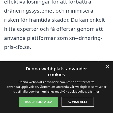
effektiva lösningar för att förbättra
dräneringssystemet och minimi­sera
risken för framtida skador. Du kan enkelt
hitta experter och få offertar genom att
använda plattformar som xn--drnering-
pris-cfb.se.
När du letar efter hjälp för
dränering i
×
Denna webbplats använder
Grännäs
, kan det vara fördelaktigt att
cookies
överväga företag i närliggande städer.
Denna webbplats använder cookies för att förbättra
användarupplevelsen. Genom att använda vår webbplats samtycker
Här är några städer som kan ha bra
du till alla cookies i enlighet med vår cookiepolicy.
Läs mer
alternativ för dig:
ACCEPTERA ALLA
AVVISA ALLT