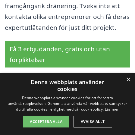
framgångsrik dränering. Tveka inte att
kontakta olika entreprenörer och få deras
expertutlåtanden för just ditt projekt.
Få 3 erbjudanden, gratis och utan
förpliktelser
×
Denna webbplats använder
cookies
Sök efter en
Denna webbplats använder cookies för att förbättra
professionell för
användarupplevelsen. Genom att använda vår webbplats samtycker
du till alla cookies i enlighet med vår cookiepolicy.
Läs mer
dränering i andra
ACCEPTERA ALLA
AVVISA ALLT