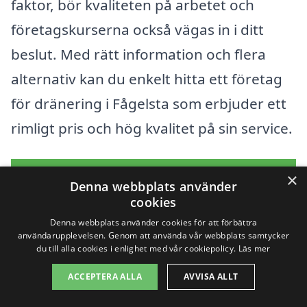
faktor, bör kvaliteten på arbetet och
företagskurserna också vägas in i ditt
beslut. Med rätt information och flera
alternativ kan du enkelt hitta ett företag
för dränering i Fågelsta som erbjuder ett
rimligt pris och hög kvalitet på sin service.
Få 3 erbjudanden, gratis och utan
×
Denna webbplats använder
förpliktelser
cookies
Denna webbplats använder cookies för att förbättra
användarupplevelsen. Genom att använda vår webbplats samtycker
du till alla cookies i enlighet med vår cookiepolicy.
Läs mer
Sök efter en
ACCEPTERA ALLA
AVVISA ALLT