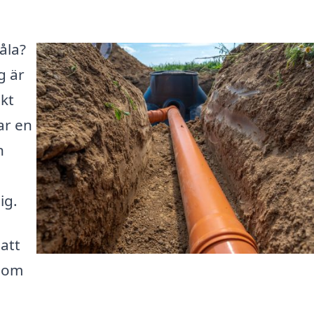
åla?
g är
ukt
ar en
n
ig.
 att
 som