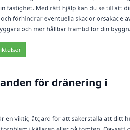
n fastighet. Med rätt hjälp kan du se till att d
de och förhindrar eventuella skador orsakade a
tryggare och mer hållbar framtid för din byggn
iktelser
danden för dränering i
en viktig åtgärd för att säkerställa att ditt h
fuktproblem i källaren eller på tomten. Oavsett