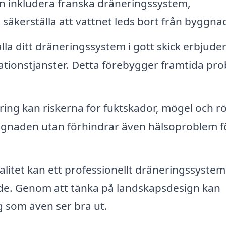
an inkludera franska dräneringssystem,
 säkerställa att vattnet leds bort från byggna
lla ditt dräneringssystem i gott skick erbjude
ationstjänster. Detta förebygger framtida pr
ng kan riskerna för fuktskador, mögel och r
ggnaden utan förhindrar även hälsoproblem f
litet kan ett professionellt dräneringssystem
ärde. Genom att tänka på landskapsdesign kan
g som även ser bra ut.