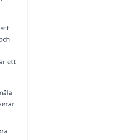
att
 och
är ett
måla
serar
era