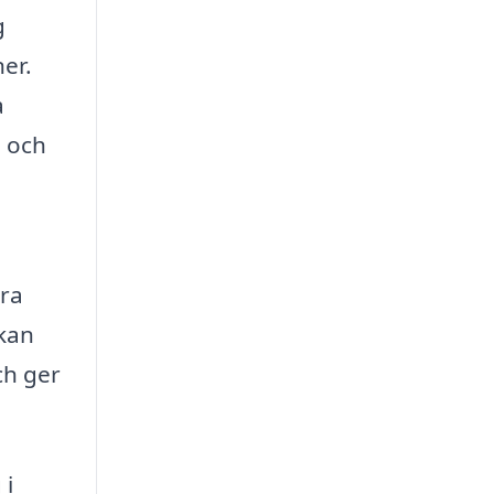
g
er.
a
d och
a
era
 kan
ch ger
 i