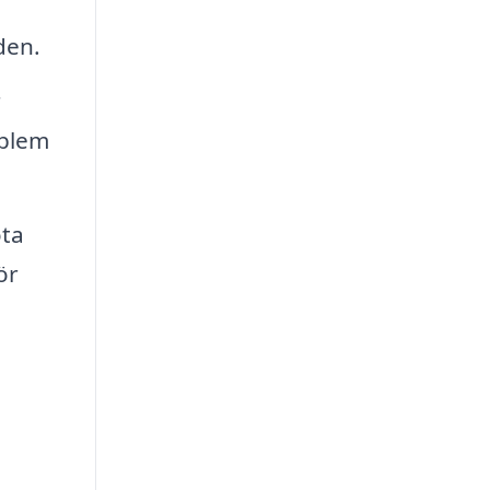
den.
r
oblem
öta
ör