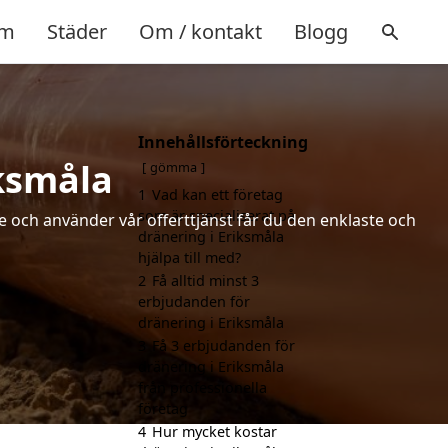
m
Städer
Om / kontakt
Blogg
Innehållsförteckning
iksmåla
gömma
1
Vad kan ett företag
som är specialiserat på
de och använder vår offerttjänst får du den enklaste och
dränering i Eriksmåla
hjälpa till med?
2
Få alltid minst 3
erbjudanden för
dränering i Eriksmåla
3
Få 3 erbjudanden för
dränering i Eriksmåla
från professionella
företag
4
Hur mycket kostar