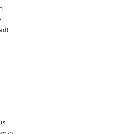
in
v
ad!
us
 om du