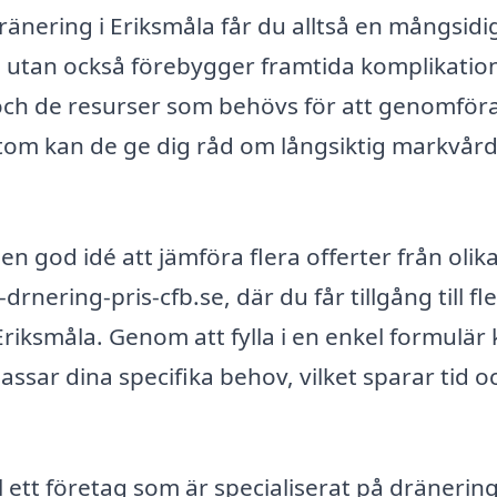
dränering i Eriksmåla får du alltså en mångsidi
m utan också förebygger framtida komplikation
ch de resurser som behövs för att genomför
tom kan de ge dig råd om långsiktig markvår
en god idé att jämföra flera offerter från olik
rnering-pris-cfb.se, där du får tillgång till fl
Eriksmåla. Genom att fylla i en enkel formulär
sar dina specifika behov, vilket sparar tid o
 ett företag som är specialiserat på dränering