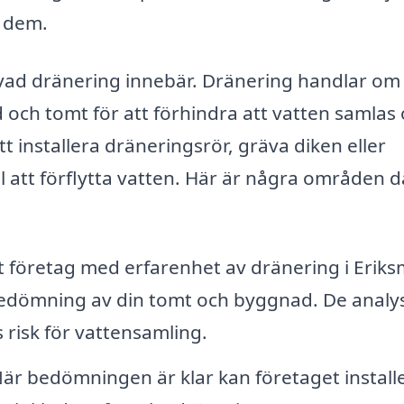
v dem.
å vad dränering innebär. Dränering handlar om 
och tomt för att förhindra att vatten samlas
 installera dräneringsrör, gräva diken eller
l att förflytta vatten. Här är några områden d
t företag med erfarenhet av dränering i Eriks
bedömning av din tomt och byggnad. De analy
 risk för vattensamling.
är bedömningen är klar kan företaget install