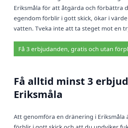
Eriksmåla för att åtgärda och förbättra di
egendom förblir i gott skick, ökar i vär
vatten. Tveka inte att ta steget mot en 
Få 3 erbjudanden, gratis och utan förpl
Få alltid minst 3 erbju
Eriksmåla
Att genomföra en dränering i Eriksmåla är 
förblir i gott skick och att du undviker 