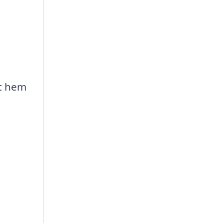
tt hem
h