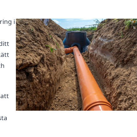
ring i
itt
ätt
ch
 att
sta