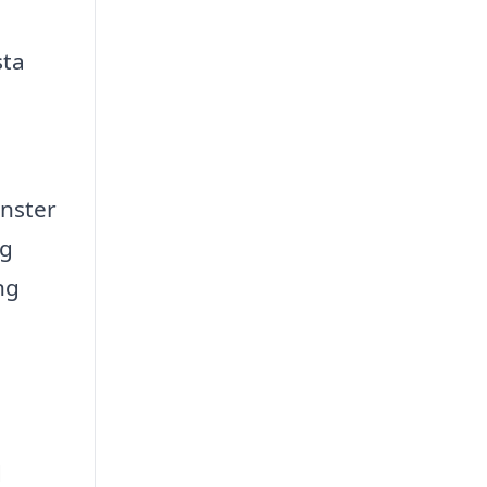
sta
änster
gg
ng
d