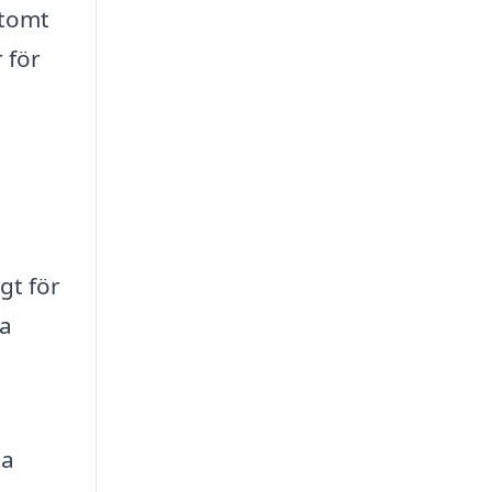
 tomt
 för
gt för
da
da