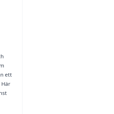
ch
em
n ett
. Här
nst