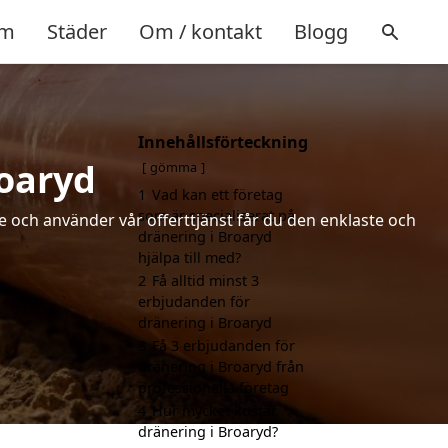
m
Städer
Om / kontakt
Blogg
Innehållsförteckning
roaryd
gömma
1
Vad kan ett företag
som är specialiserat på
de och använder vår offerttjänst får du den enklaste och
dränering i Broaryd
hjälpa till med?
2
Få alltid minst 3
erbjudanden för
dränering i Broaryd
3
Få 3 erbjudanden för
dränering i Broaryd från
professionella företag
4
Hur mycket kostar
dränering i Broaryd?