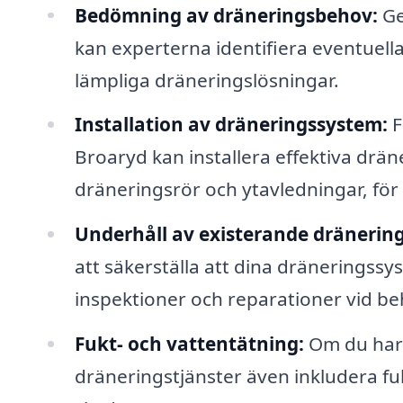
Bedömning av dräneringsbehov:
Ge
kan experterna identifiera eventue
lämpliga dräneringslösningar.
Installation av dräneringssystem:
F
Broaryd kan installera effektiva drän
dräneringsrör och ytavledningar, för a
Underhåll av existerande dränerin
att säkerställa att dina dräneringss
inspektioner och reparationer vid be
Fukt- och vattentätning:
Om du har 
dräneringstjänster även inkludera fuk