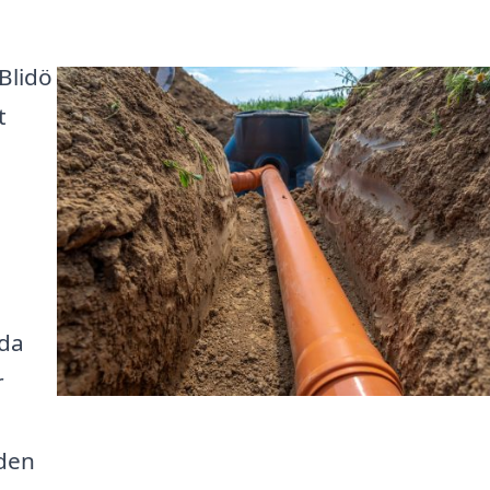
 Blidö
t
dda
r
 den