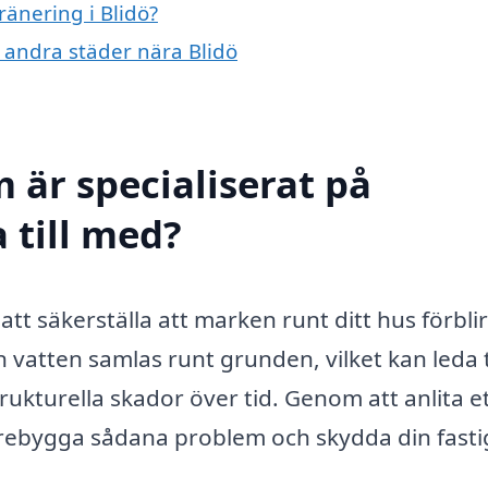
ränering i Blidö?
i andra städer nära Blidö
 är specialiserat på
a till med?
att säkerställa att marken runt ditt hus förblir
n vatten samlas runt grunden, vilket kan leda t
trukturella skador över tid. Genom att anlita e
rebygga sådana problem och skydda din fasti