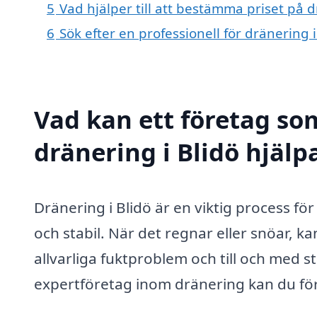
5
Vad hjälper till att bestämma priset på d
6
Sök efter en professionell för dränering 
Vad kan ett företag som
dränering i Blidö hjälp
Dränering i Blidö är en viktig process för 
och stabil. När det regnar eller snöar, ka
allvarliga fuktproblem och till och med s
expertföretag inom dränering kan du fö