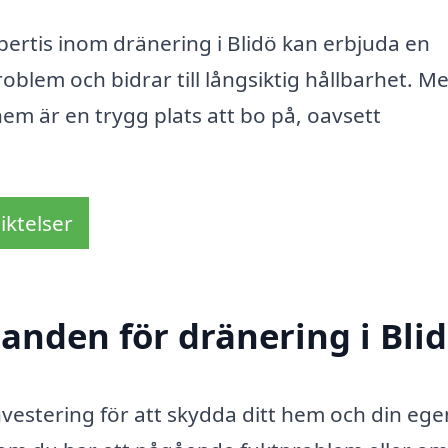
ertis inom dränering i Blidö kan erbjuda en
oblem och bidrar till långsiktig hållbarhet. M
 hem är en trygg plats att bo på, oavsett
iktelser
danden för dränering i Bli
 investering för att skydda ditt hem och din e