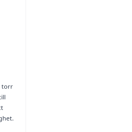
 torr
ill
tt
ghet.