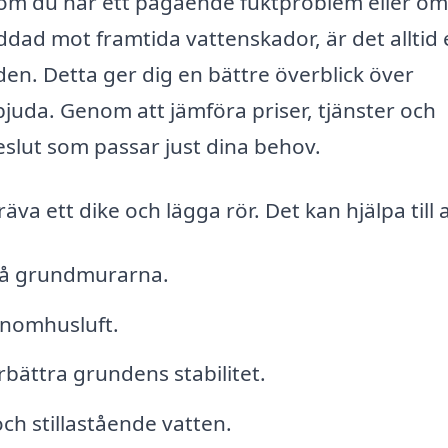
om du har ett pågående fuktproblem eller om
skyddad mot framtida vattenskador, är det alltid
nden. Detta ger dig en bättre överblick över
juda. Genom att jämföra priser, tjänster och
eslut som passar just dina behov.
a ett dike och lägga rör. Det kan hjälpa till a
 på grundmurarna.
inomhusluft.
bättra grundens stabilitet.
h stillastående vatten.