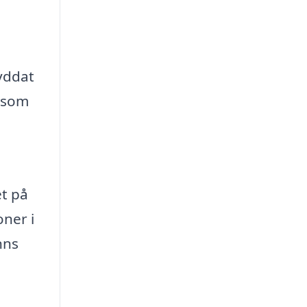
kyddat
g som
et på
ner i
nns