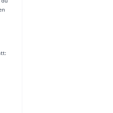
 du
 en
tt: