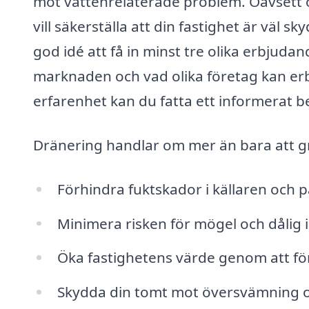
mot vattenrelaterade problem. Oavsett 
vill säkerställa att din fastighet är väl 
god idé att få in minst tre olika erbjuda
marknaden och vad olika företag kan erb
erfarenhet kan du fatta ett informerat b
Dränering handlar om mer än bara att gräv
Förhindra fuktskador i källaren och
Minimera risken för mögel och dålig 
Öka fastighetens värde genom att för
Skydda din tomt mot översvämning oc