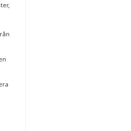
ter,
från
men
era