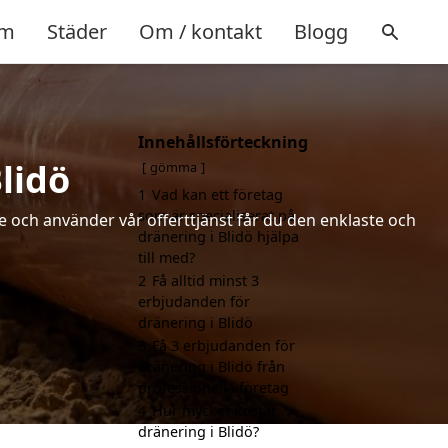
m
Städer
Om / kontakt
Blogg
Innehållsförteckning
lidö
gömma
1
Vad kan ett företag
som är specialiserat på
de och använder vår offerttjänst får du den enklaste och
dränering i Blidö hjälpa
till med?
2
Få alltid minst 3
erbjudanden för
dränering i Blidö
3
Få 3 erbjudanden för
dränering i Blidö från
professionella företag
4
Hur mycket kostar
dränering i Blidö?