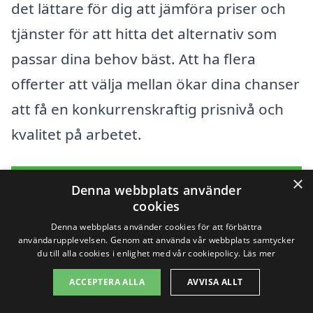
det lättare för dig att jämföra priser och
tjänster för att hitta det alternativ som
passar dina behov bäst. Att ha flera
offerter att välja mellan ökar dina chanser
att få en konkurrenskraftig prisnivå och
kvalitet på arbetet.
×
Få 3 erbjudanden, gratis och utan
Denna webbplats använder
cookies
förpliktelser
Denna webbplats använder cookies för att förbättra
användarupplevelsen. Genom att använda vår webbplats samtycker
du till alla cookies i enlighet med vår cookiepolicy.
Läs mer
Sök efter en
ACCEPTERA ALLA
AVVISA ALLT