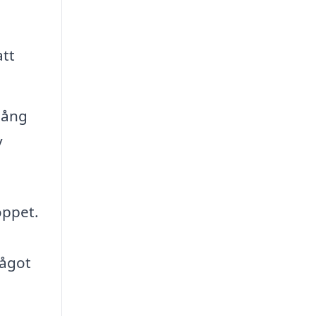
att
gång
v
oppet.
något