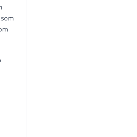
n
g som
som
a
t