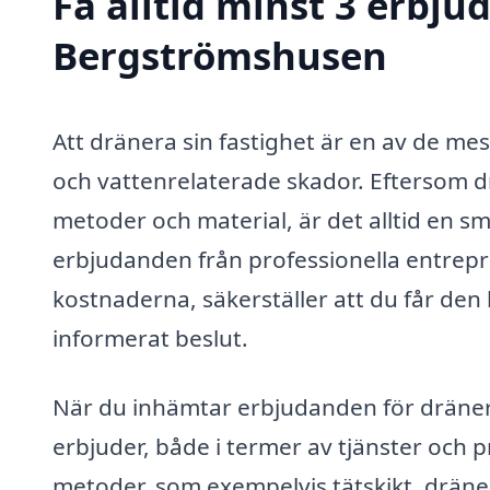
Få alltid minst 3 erbju
Bergströmshusen
Att dränera sin fastighet är en av de me
och vattenrelaterade skador. Eftersom d
metoder och material, är det alltid en sm
erbjudanden från professionella entrepre
kostnaderna, säkerställer att du får den b
informerat beslut.
När du inhämtar erbjudanden för dränerin
erbjuder, både i termer av tjänster och pr
metoder, som exempelvis tätskikt, dräner