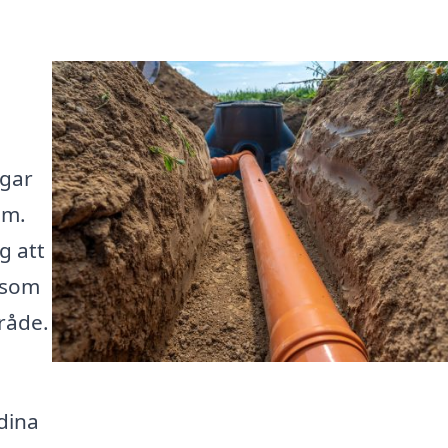
ngar
em.
g att
g som
råde.
dina