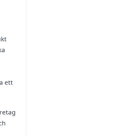
ukt
ka
a ett
öretag
och