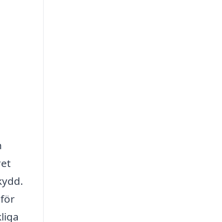
n
ret
kydd.
 för
liga