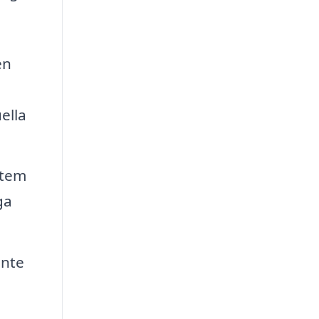
en
ella
stem
ga
inte