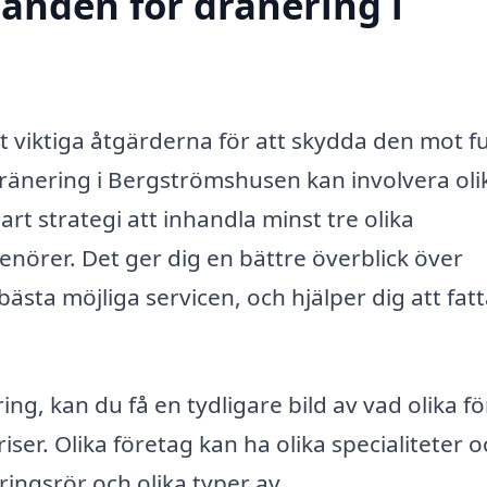
danden för dränering i
st viktiga åtgärderna för att skydda den mot f
ränering i Bergströmshusen kan involvera oli
art strategi att inhandla minst tre olika
nörer. Det ger dig en bättre överblick över
ästa möjliga servicen, och hjälper dig att fatt
g, kan du få en tydligare bild av vad olika f
iser. Olika företag kan ha olika specialiteter 
ingsrör och olika typer av