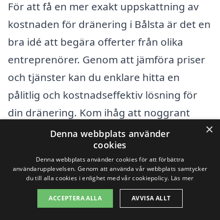
För att få en mer exakt uppskattning av
kostnaden för dränering i Bålsta är det en
bra idé att begära offerter från olika
entreprenörer. Genom att jämföra priser
och tjänster kan du enklare hitta en
pålitlig och kostnadseffektiv lösning för
din dränering. Kom ihåg att noggrant
×
överväga varje uppgift och ställa frågor
Denna webbplats använder
cookies
för att säkerställa att du får den bästa
Denna webbplats använder cookies för att förbättra
möjliga servicen för ditt projekt. Med rätt
användarupplevelsen. Genom att använda vår webbplats samtycker
du till alla cookies i enlighet med vår cookiepolicy.
Läs mer
information och hjälp kan du lösa dina
ACCEPTERA ALLA
AVVISA ALLT
dräneringsproblem och skydda din
fastighet från skador orsakade av fukt