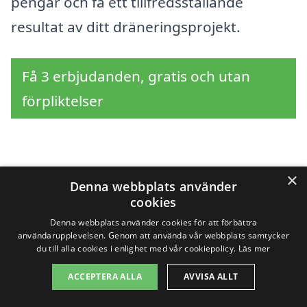
pengar och få ett tillfredsställande
resultat av ditt dräneringsprojekt.
Få 3 erbjudanden, gratis och utan
förpliktelser
Sök efter en
×
Denna webbplats använder
professionell för
cookies
Denna webbplats använder cookies för att förbättra
dränering i andra
användarupplevelsen. Genom att använda vår webbplats samtycker
du till alla cookies i enlighet med vår cookiepolicy.
Läs mer
städer nära Åssjöns
ACCEPTERA ALLA
AVVISA ALLT
norra strand