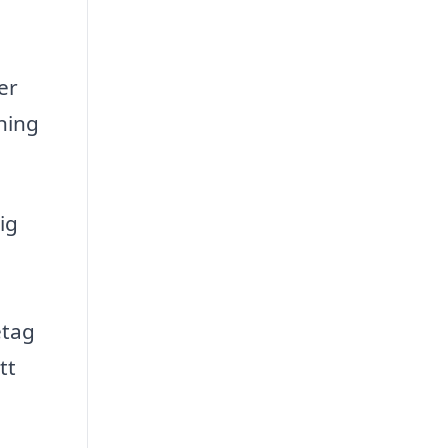
er
ning
ig
etag
tt