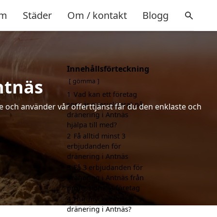
m
Städer
Om / kontakt
Blogg
Innehållsförteckning
ntnäs
gömma
1
Vad kan ett företag
som är specialiserat på
de och använder vår offerttjänst får du den enklaste och
dränering i Antnäs
hjälpa till med?
2
Få alltid minst 3
erbjudanden för
dränering i Antnäs
3
Få 3 erbjudanden för
dränering i Antnäs från
professionella företag
4
Hur mycket kostar
dränering i Antnäs?