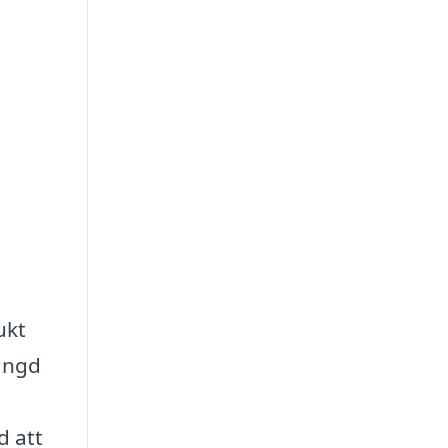
ukt
mängd
d att