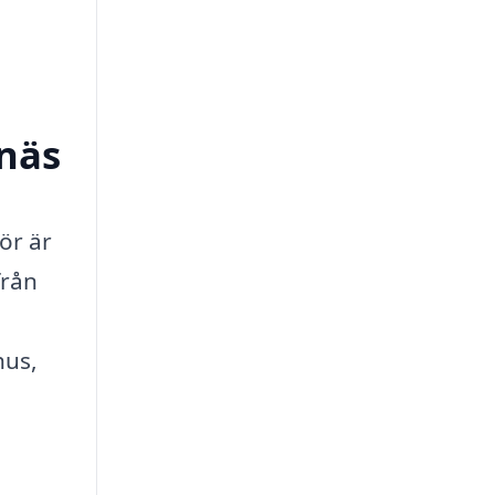
tnäs
ör är
från
hus,