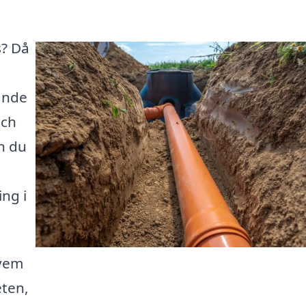
s? Då
ande
och
n du
ng i
 vem
eten,