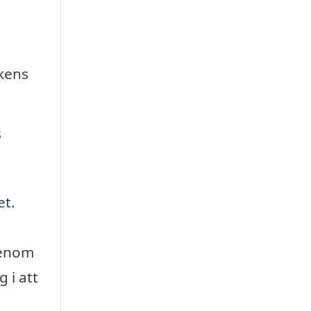
rkens
s
et.
Genom
 i att