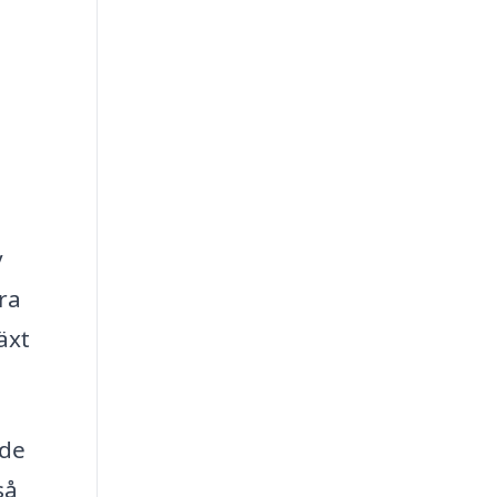
v
ra
äxt
nde
så