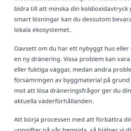
bidra till att minska din koldioxidavtry
smart lösningar kan du dessutom bevara 
lokala ekosystemet.
Oavsett om du har ett nybyggt hus eller et
en ny dränering. Vissa problem kan var
eller fuktiga väggar, medan andra prob
försämringen av byggmaterial på grund a
mot att lösa dräneringsfrågor ger du din
aktuella väderförhållanden.
Att börja processen med att förbättra din
uppgifter på vår hemsida, så hjälper vi d