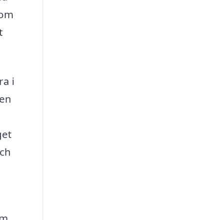
nom
t
ra i
ren
get
och
om