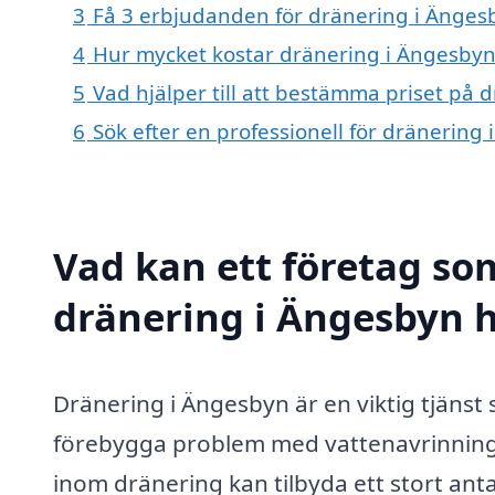
3
Få 3 erbjudanden för dränering i Ängesb
4
Hur mycket kostar dränering i Ängesbyn
5
Vad hjälper till att bestämma priset på 
6
Sök efter en professionell för dränering
Vad kan ett företag som
dränering i Ängesbyn h
Dränering i Ängesbyn är en viktig tjänst
förebygga problem med vattenavrinning o
inom dränering kan tilbyda ett stort antal