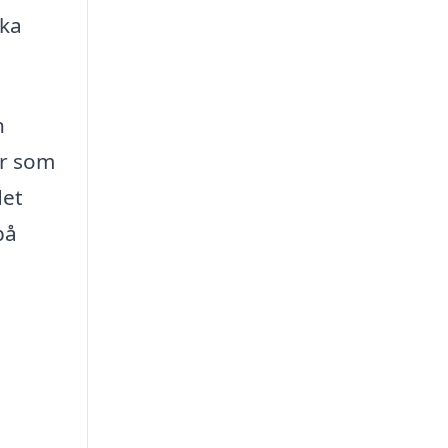
ika
n
or som
det
på