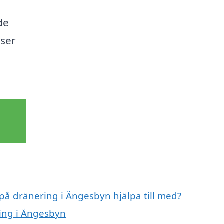
de
rser
 på dränering i Ängesbyn hjälpa till med?
ring i Ängesbyn