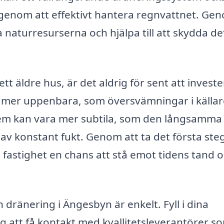
ck genom att effektivt hantera regnvattnet. Ge
naturresurserna och hjälpa till att skydda de
t äldre hus, är det aldrig för sent att investe
a mer uppenbara, som översvämningar i källa
lem kan vara mer subtila, som den långsamma
v konstant fukt. Genom att ta det första ste
 fastighet en chans att stå emot tidens tand 
 dränering i Ängesbyn är enkelt. Fyll i dina
ig att få kontakt med kvallitetsleverantörer s