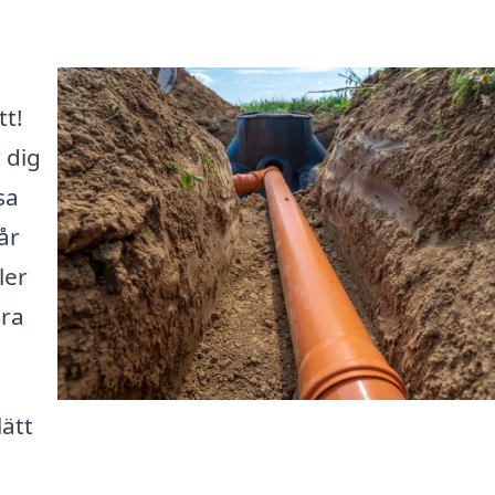
tt!
 dig
sa
år
ler
åra
lätt