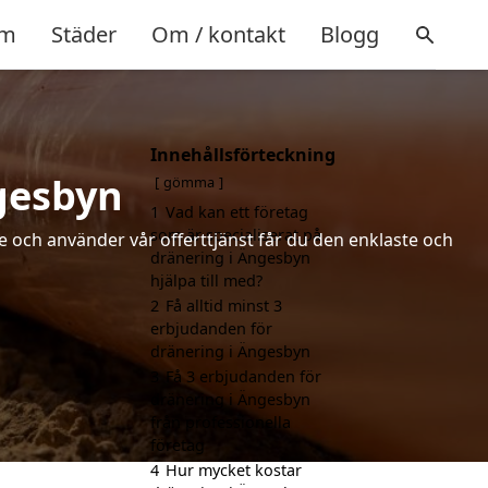
m
Städer
Om / kontakt
Blogg
Innehållsförteckning
ngesbyn
gömma
1
Vad kan ett företag
som är specialiserat på
de och använder vår offerttjänst får du den enklaste och
dränering i Ängesbyn
hjälpa till med?
2
Få alltid minst 3
erbjudanden för
dränering i Ängesbyn
3
Få 3 erbjudanden för
dränering i Ängesbyn
från professionella
företag
4
Hur mycket kostar