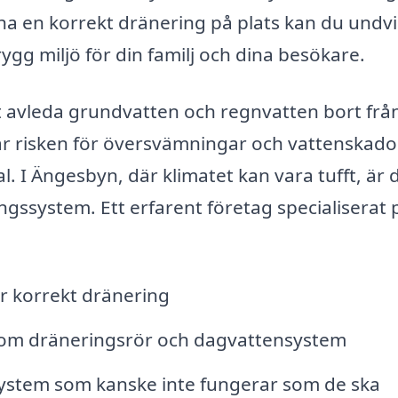
ha en korrekt dränering på plats kan du undv
gg miljö för din familj och dina besökare.
 avleda grundvatten och regnvatten bort frå
r risken för översvämningar och vattenskad
l. I Ängesbyn, där klimatet kan vara tufft, är 
ringssystem. Ett erfarent företag specialiserat 
r korrekt dränering
åsom dräneringsrör och dagvattensystem
system som kanske inte fungerar som de ska