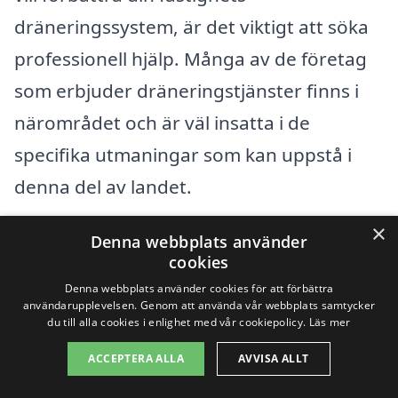
dräneringssystem, är det viktigt att söka
professionell hjälp. Många av de företag
som erbjuder dräneringstjänster finns i
närområdet och är väl insatta i de
specifika utmaningar som kan uppstå i
denna del av landet.
×
Några av de städer där du kan hitta
Denna webbplats använder
cookies
erfaret hantverkare och specialister inom
Denna webbplats använder cookies för att förbättra
dränering inkluderar:
användarupplevelsen. Genom att använda vår webbplats samtycker
du till alla cookies i enlighet med vår cookiepolicy.
Läs mer
ACCEPTERA ALLA
AVVISA ALLT
Kalmar