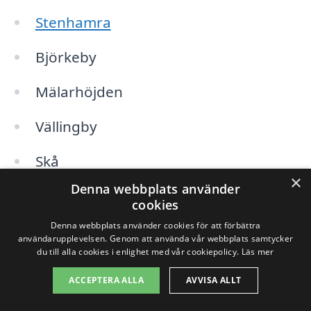
Stenhamra
Björkeby
Mälarhöjden
Vällingby
Skå
×
Denna webbplats använder
Kungsängen
cookies
Denna webbplats använder cookies för att förbättra
Bromma
användarupplevelsen. Genom att använda vår webbplats samtycker
du till alla cookies i enlighet med vår cookiepolicy.
Läs mer
Sundbyberg
ACCEPTERA ALLA
AVVISA ALLT
Hässelby